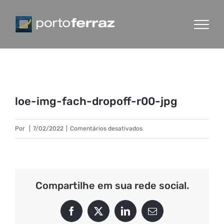
Ir
para
o
conteúdo
loe-img-fach-dropoff-r00-jpg
em
Por
|
7/02/2022
|
Comentários desativados
loe-
img-
fach-
dropoff-
Compartilhe em sua rede social.
r00-
jpg
Facebook
X
LinkedIn
E-
mail